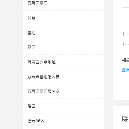
万寿园墓园
公墓
墓地
上
下
墓园
相
万寿园公墓地址
墓
万寿园墓地怎么样
万寿园墓园服务商
陵园
联
德寿A6区